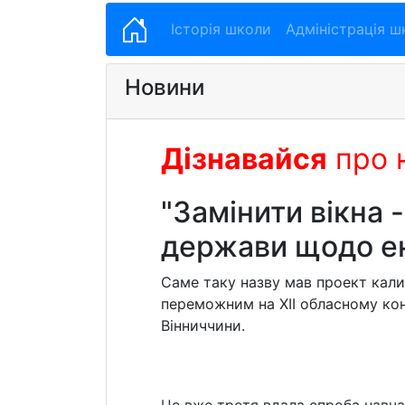
Історія школи
Адміністрація ш
Новини
Дізнавайся
про 
"Замінити вікна 
держави щодо е
Саме таку назву мав проект кали
переможним на ХІІ обласному кон
Вінниччини.
Це вже третя вдала спроба навча