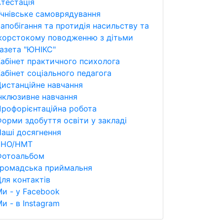
тестація
чнівське самоврядування
апобігання та протидія насильству та
жорстокому поводженню з дітьми
азета "ЮНІКС"
абінет практичного психолога
абінет соціального педагога
истанційне навчання
нклюзивне навчання
рофорієнтаційна робота
орми здобуття освіти у закладі
аші досягнення
ЗНО/НМТ
Фотоальбом
Громадська приймальня
ля контактів
и - у Facebook
и - в Instagram