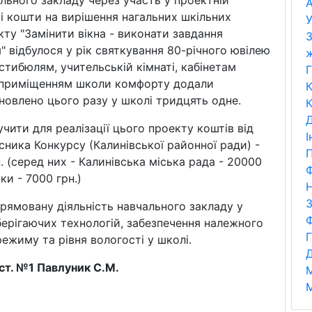
А
і кошти на вирішення нагальних шкільних
У
ту "Замінити вікна - виконати завдання
З
відбулося у рік святкування 80-річного ювілею
стибюлям, учительській кімнаті, кабінетам
Г
м приміщенням школи комфорту додали
К
ановлено цього разу у школі тридцять одне.
К
Д
учити для реалізації цього проекту коштів від
І
сника Конкурсу (Калинівської районної ради) -
П
. (серед них - Калинівська міська рада - 20000
Ф
ски - 7000 грн.)
Н
рямовану діяльність навчального закладу у
ерігаючих технологій, забезпечення належного
ежиму та рівня вологості у школі.
Д
ст. №1 Павлуник С.М.
М
М