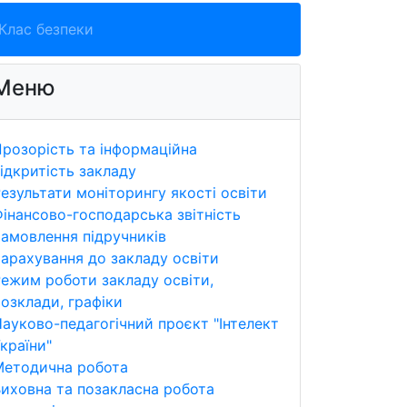
Клас безпеки
Меню
розорість та інформаційна
ідкритість закладу
езультати моніторингу якості освіти
інансово-господарська звітність
амовлення підручників
арахування до закладу освіти
ежим роботи закладу освіти,
озклади, графіки
ауково-педагогічний проєкт "Інтелект
країни"
Методична робота
иховна та позакласна робота