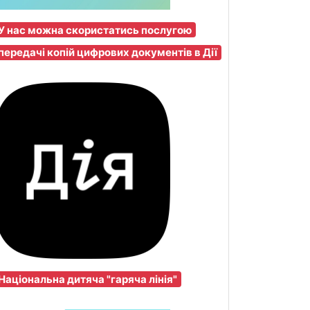
У нас можна скористатись послугою
передачі копій цифрових документів в Дії
Національна дитяча "гаряча лінія"