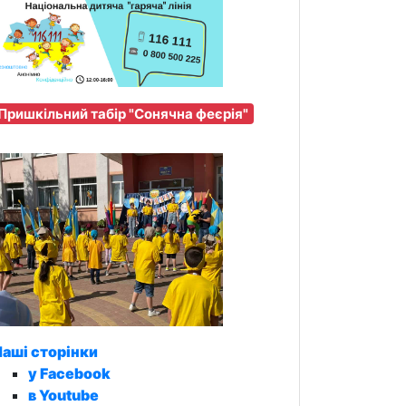
Пришкільний табір "Сонячна феєрія"
аші сторінки
у Facebook
в Youtube