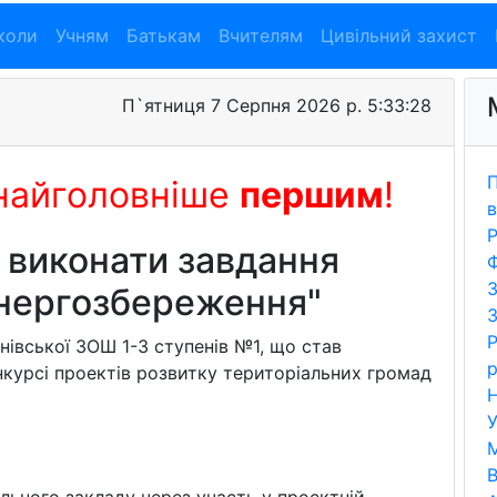
коли
Учням
Батькам
Вчителям
Цивільний захист
П`ятниця 7 Серпня 2026 р. 5:33:29
П
найголовніше
першим
!
в
Р
- виконати завдання
Ф
З
нергозбереження"
З
Р
нівської ЗОШ 1-3 ступенів №1, що став
р
курсі проектів розвитку територіальних громад
Н
У
В
льного закладу через участь у проектній