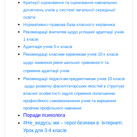
Критерії оцінювання та оцінювання навчальних
досягнень учнів у системі загальної середньої
освіти
Нормативно-правова база класного керівника
Рекомендації вчителям щодо успішної адаптації учнів
1 класів
Адаптація учнів 5-х класів
Рекомендації класним керівникам учнів 10-х класів
щодо зниження рівня шкільної тривожності та
сприяння адаптації учнів
Рекомендації педагогам-предметникам учнів 10 класів
щодо розвитку фасилітаторських якостей в структурі
власної особистості задля сприяння полегшенню
професійного самовизначення учнів та вирішення
проблем профільного навчання
Поради психолога
#Не_ведусь: ми – герої безпеки в Інтернеті.
Урок для 3-4 класів