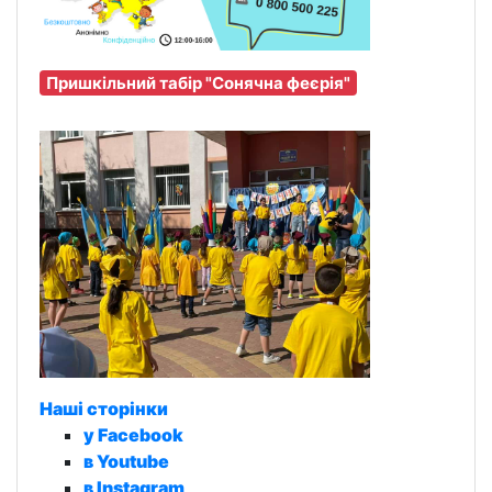
Пришкільний табір "Сонячна феєрія"
Наші сторінки
у Facebook
в Youtube
в Instagram