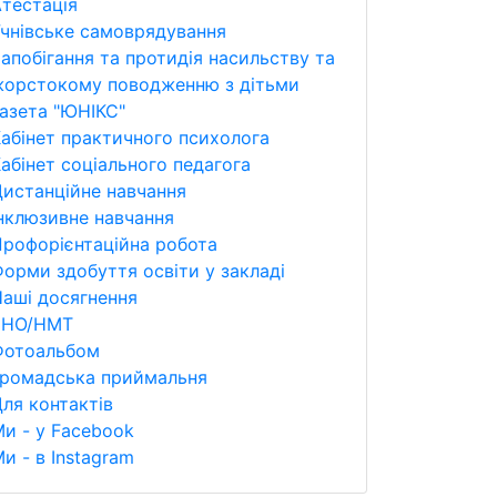
тестація
чнівське самоврядування
апобігання та протидія насильству та
жорстокому поводженню з дітьми
азета "ЮНІКС"
абінет практичного психолога
абінет соціального педагога
истанційне навчання
нклюзивне навчання
рофорієнтаційна робота
орми здобуття освіти у закладі
аші досягнення
ЗНО/НМТ
Фотоальбом
Громадська приймальня
ля контактів
и - у Facebook
и - в Instagram