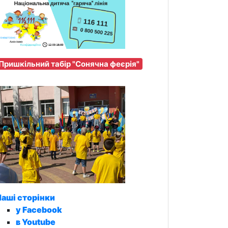
Пришкільний табір "Сонячна феєрія"
аші сторінки
у Facebook
в Youtube