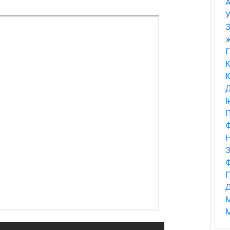
А
У
З
Г
К
К
Д
І
П
Ф
Н
Д
М
М