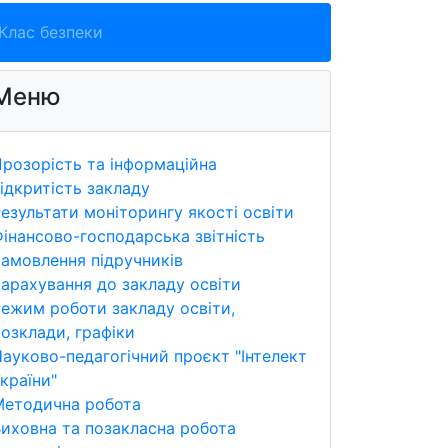
Клас безпеки
Меню
розорість та інформаційна
ідкритість закладу
езультати моніторингу якості освіти
інансово-господарська звітність
амовлення підручників
арахування до закладу освіти
ежим роботи закладу освіти,
озклади, графіки
ауково-педагогічний проєкт "Інтелект
країни"
Методична робота
иховна та позакласна робота