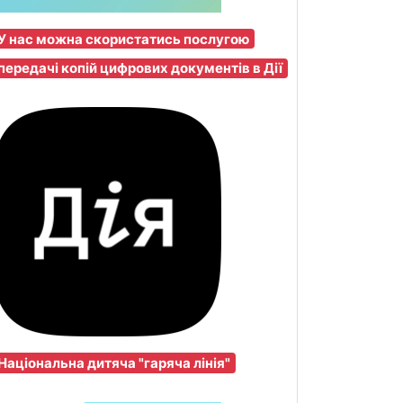
У нас можна скористатись послугою
передачі копій цифрових документів в Дії
Національна дитяча "гаряча лінія"