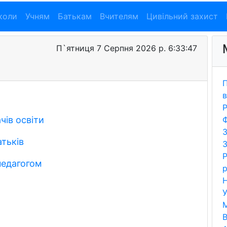
коли
Учням
Батькам
Вчителям
Цивільний захист
П`ятниця 7 Серпня 2026 р. 6:33:48
П
в
Р
чів освіти
Ф
З
тьків
З
Р
 педагогом
р
Н
У
В