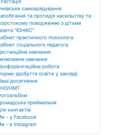
тестація
чнівське самоврядування
апобігання та протидія насильству та
жорстокому поводженню з дітьми
азета "ЮНІКС"
абінет практичного психолога
абінет соціального педагога
истанційне навчання
нклюзивне навчання
рофорієнтаційна робота
орми здобуття освіти у закладі
аші досягнення
ЗНО/НМТ
Фотоальбом
Громадська приймальня
ля контактів
и - у Facebook
и - в Instagram