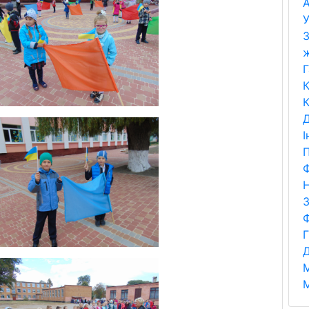
А
У
З
Г
К
К
Д
І
П
Ф
Н
Д
М
М