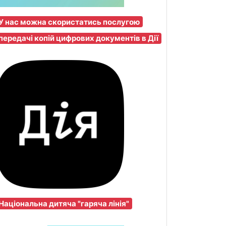
У нас можна скористатись послугою
передачі копій цифрових документів в Дії
Національна дитяча "гаряча лінія"