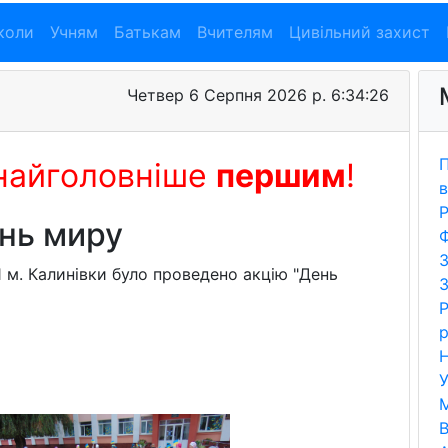
коли
Учням
Батькам
Вчителям
Цивільний захист
Четвер 6 Серпня 2026 р. 6:34:27
П
найголовніше
першим
!
в
Р
нь миру
Ф
З
1 м. Калинівки було проведено акцію "День
З
Р
р
Н
У
В