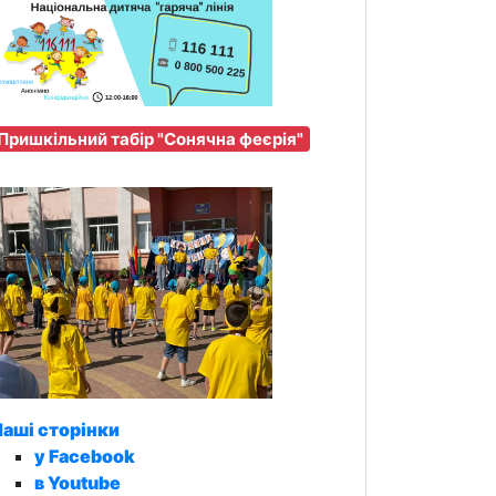
Пришкільний табір "Сонячна феєрія"
аші сторінки
у Facebook
в Youtube