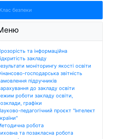
Клас безпеки
Меню
розорість та інформаційна
ідкритість закладу
езультати моніторингу якості освіти
інансово-господарська звітність
амовлення підручників
арахування до закладу освіти
ежим роботи закладу освіти,
озклади, графіки
ауково-педагогічний проєкт "Інтелект
країни"
Методична робота
иховна та позакласна робота