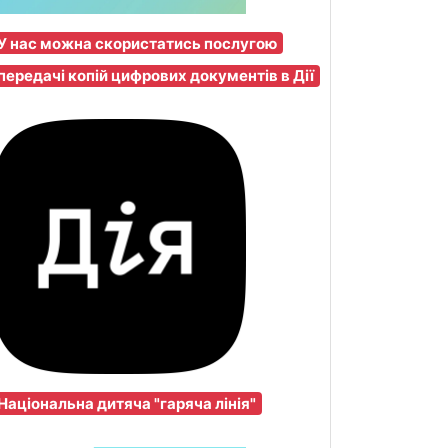
У нас можна скористатись послугою
передачі копій цифрових документів в Дії
Національна дитяча "гаряча лінія"