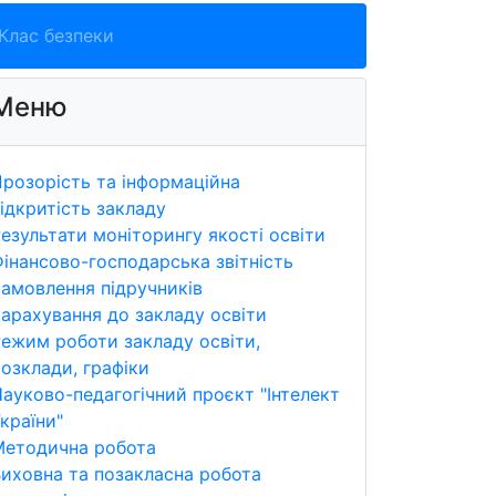
Клас безпеки
Меню
розорість та інформаційна
ідкритість закладу
езультати моніторингу якості освіти
інансово-господарська звітність
амовлення підручників
арахування до закладу освіти
ежим роботи закладу освіти,
озклади, графіки
ауково-педагогічний проєкт "Інтелект
країни"
Методична робота
иховна та позакласна робота