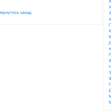
А
У
Вернутись назад
З
Г
К
К
Д
І
П
Ф
Н
Д
М
М