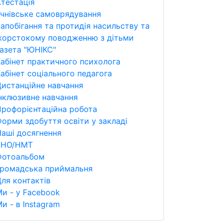
тестація
чнівське самоврядування
апобігання та протидія насильству та
жорстокому поводженню з дітьми
азета "ЮНІКС"
абінет практичного психолога
абінет соціального педагога
истанційне навчання
нклюзивне навчання
рофорієнтаційна робота
орми здобуття освіти у закладі
аші досягнення
ЗНО/НМТ
Фотоальбом
Громадська приймальня
ля контактів
и - у Facebook
и - в Instagram