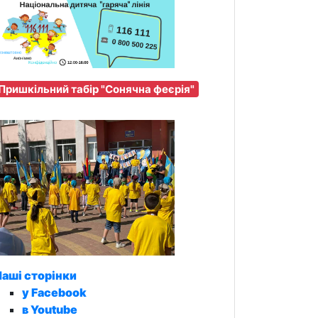
Пришкільний табір "Сонячна феєрія"
аші сторінки
у Facebook
в Youtube