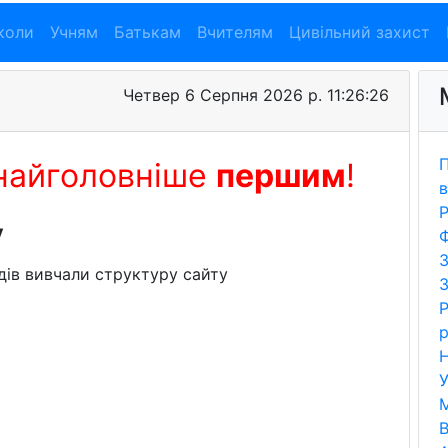
коли
Учням
Батькам
Вчителям
Цивільний захист
Четвер 6 Серпня 2026 р. 11:26:27
П
найголовніше
першим
!
в
Р
у
Ф
З
адів вивчали структуру сайту
З
Р
р
Н
У
В