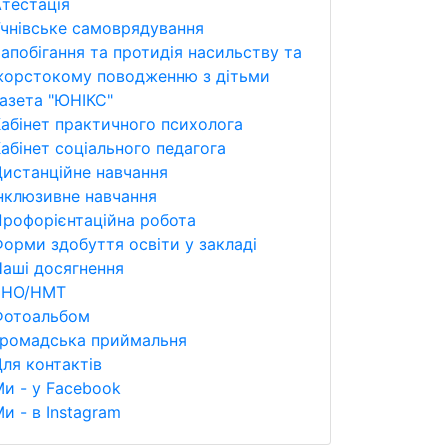
тестація
чнівське самоврядування
апобігання та протидія насильству та
жорстокому поводженню з дітьми
азета "ЮНІКС"
абінет практичного психолога
абінет соціального педагога
истанційне навчання
нклюзивне навчання
рофорієнтаційна робота
орми здобуття освіти у закладі
аші досягнення
ЗНО/НМТ
Фотоальбом
Громадська приймальня
ля контактів
и - у Facebook
и - в Instagram