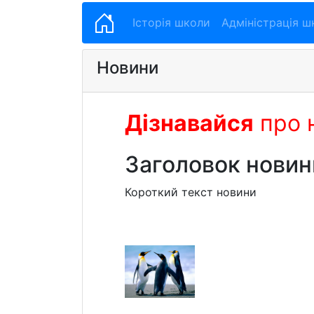
Історія школи
Адміністрація ш
Новини
Дізнавайся
про 
Заголовок новин
Короткий текст новини