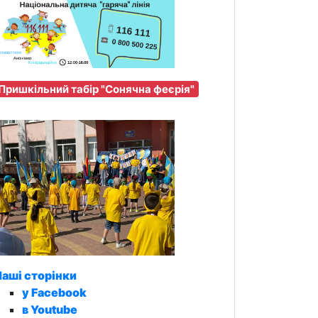
Пришкільний табір "Сонячна феєрія"
аші сторінки
у Facebook
в Youtube