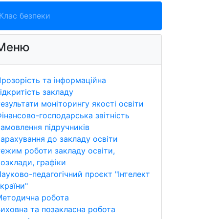
Клас безпеки
Меню
розорість та інформаційна
ідкритість закладу
езультати моніторингу якості освіти
інансово-господарська звітність
амовлення підручників
арахування до закладу освіти
ежим роботи закладу освіти,
озклади, графіки
ауково-педагогічний проєкт "Інтелект
країни"
Методична робота
иховна та позакласна робота