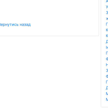
А
У
З
Г
Вернутись назад
К
К
Д
І
П
Ф
Н
Д
М
М