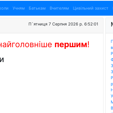
коли
Учням
Батькам
Вчителям
Цивільний захист
П`ятниця 7 Серпня 2026 р. 6:52:02
П
найголовніше
першим
!
в
Р
и
Ф
З
З
Р
р
Н
У
В