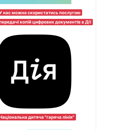
У нас можна скористатись послугою
передачі копій цифрових документів в Дії
Національна дитяча "гаряча лінія"