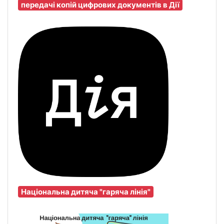
передачі копій цифрових документів в Дії
Національна дитяча "гаряча лінія"