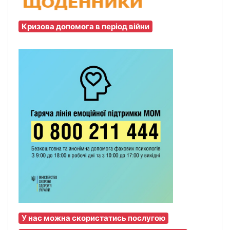
Кризова допомога в період війни
У нас можна скористатись послугою