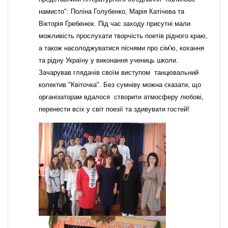
намисто": Поліна Голубенко, Марія Катічева та
Вікторія Гребенюк. Під час заходу присутні мали
можливість прослухати творчість поетів рідного краю,
а також насолоджуватися піснями про сім'ю, кохання
та рідну Україну у виконання учениць школи.
Зачарував глядачів своїм виступом танцювальний
колектив "Квіточка". Без сумніву можна сказати, що
організаторам вдалося створити атмосферу любові,
перенести всіх у світ поезії та здивувати гостей!