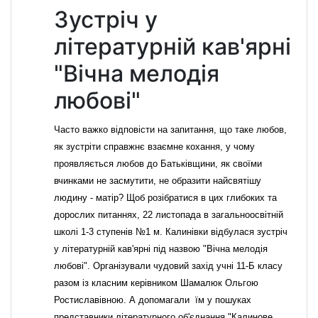
Зустріч у
літературній кав'ярні
"Вічна мелодія
любові"
Часто важко відповісти на запитання, що таке любов,
як зустріти справжнє взаємне кохання, у чому
проявляється любов до Батьківщини, як своїми
вчинками не засмутити, не образити найсвятішу
людину - матір? Щоб розібратися в цих глибоких та
дорослих питаннях, 22 листопада в загальноосвітній
школі 1-3 ступенів №1 м. Калинівки відбулася зустріч
у літературній кав'ярні під назвою "Вічна мелодія
любові". Організували чудовий захід учні 11-Б класу
разом із класним керівником Шамалюк Ольгою
Ростиславівною. А допомагали їм у пошуках
представники літературного об'єднання "Калинове