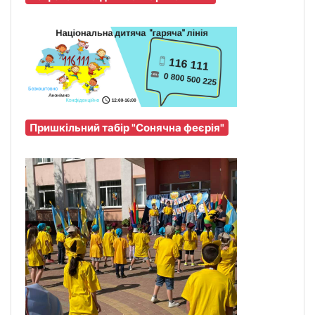
Пришкільний табір "Сонячна феєрія"