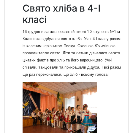
Свято хліба в 4-І
класі
16 грудня в загальноосвітній школі 1-3 ступенів №1 м.
Калинівка відбулося свято хліба. Учні 4-І класу разом
із класним керівником Пискун Оксаною Юхимівною
провели тепле свято. Діти та батьки дізналися багато
цікавих фактів про хліб та його виробництво. Учні
співали, танцювали та прикрашали дідуха. І всі разом
ще раз переконалися, що хліб - всьому голова!