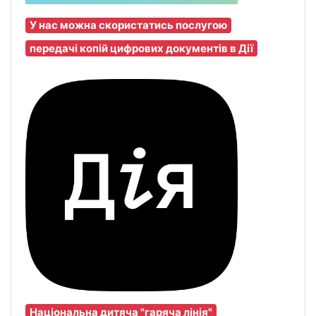
У нас можна скористатись послугою
передачі копій цифрових документів в Дії
Національна дитяча "гаряча лінія"