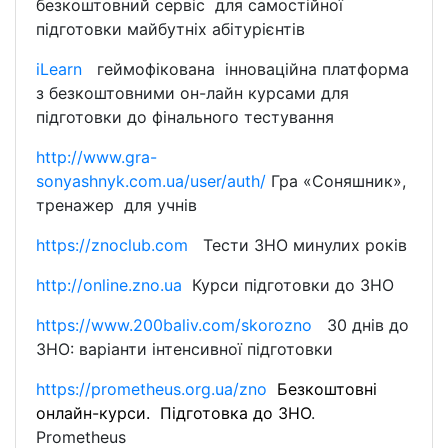
безкоштовний сервіс для самостійної
підготовки майбутніх абітурієнтів
iLearn
геймофікована інноваційна платформа
з безкоштовними он-лайн курсами для
підготовки до фінального тестування
http://www.gra-
sonyashnyk.com.ua/user/auth/
Гра «Соняшник»,
тренажер для учнів
https://znoclub.com
Тести ЗНО минулих років
http://online.zno.ua
Курси підготовки до ЗНО
https://www.200baliv.com/skorozno
30 днів до
ЗНО: варіанти інтенсивної підготовки
https
://
prometheus
.
org
.
ua
/
zno
Безкоштовні
онлайн-курси. Підготовка до ЗНО
.
Prometheus