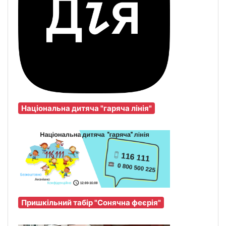
Національна дитяча "гаряча лінія"
Пришкільний табір "Сонячна феєрія"