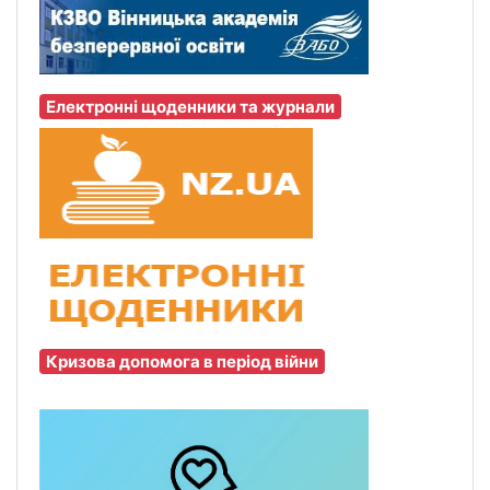
Електронні щоденники та журнали
Кризова допомога в період війни