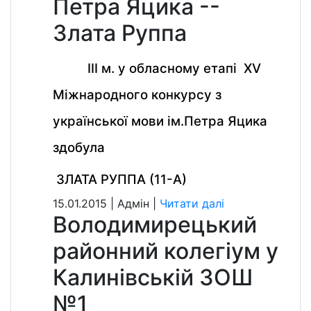
Петра Яцика --
Злата Руппа
ІІІ м. у обласному етапі Х
V
Міжнародного конкурсу з
української мови ім.Петра Яцика
здобула
ЗЛАТА РУППА (11-А)
15.01.2015 | Aдмін |
Читати далі
Володимирецький
районний колегіум у
Калинівській ЗОШ
№1