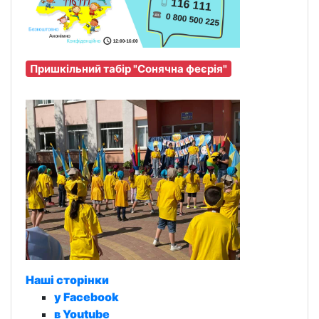
Пришкільний табір "Сонячна феєрія"
Наші сторінки
у Facebook
в Youtube