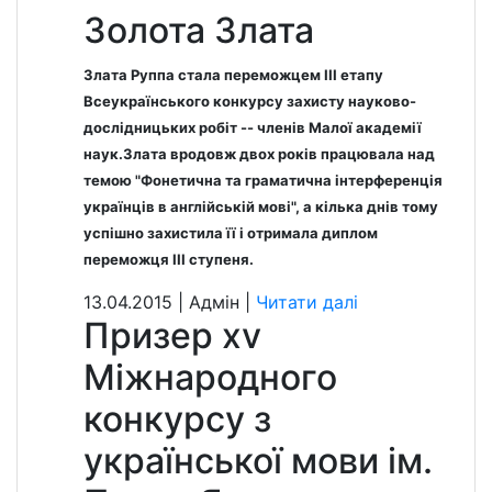
Золота Злата
Злата Руппа стала переможцем ІІІ етапу
Всеукраїнського конкурсу захисту науково-
дослідницьких робіт -- членів Малої академії
наук.Злата вродовж двох років працювала над
темою "Фонетична та граматична інтерференція
українців в англійській мові", а кілька днів тому
успішно захистила її і отримала диплом
переможця ІІІ ступеня.
13.04.2015 | Aдмін |
Читати далі
Призер xv
Міжнародного
конкурсу з
української мови ім.