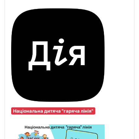
Національна дитяча "гаряча лінія"