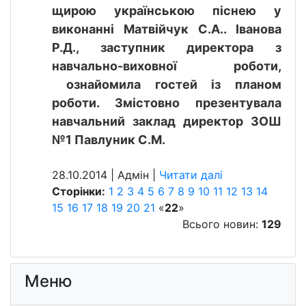
щирою українською піснею у
виконанні Матвійчук С.А.. Іванова
Р.Д., заступник директора з
навчально-виховної роботи,
ознайомила гостей із планом
роботи. Змістовно презентувала
навчальний заклад директор ЗОШ
№1 Павлуник С.М.
28.10.2014 | Aдмін |
Читати далі
Сторінки:
1
2
3
4
5
6
7
8
9
10
11
12
13
14
15
16
17
18
19
20
21
«
22
»
Всього новин:
129
Меню